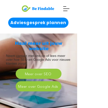
Adviesgesprek plannen
Haal meer uit jouw
website
Neem
contact
met ons op of lees meer
over hoe SEO en Google Ads voor nieuwe
klanten zorgt.
Meer over SEO
Meer over Google Ads