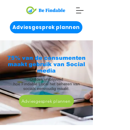
Adviesgesprek plannen
75% van de consumenten
maakt gebruik van Social
media
Ontdek vrijblijvend
hoe Findable Local het beheren van
socials eenvoudig maakt.
Adviesgesprek plannen